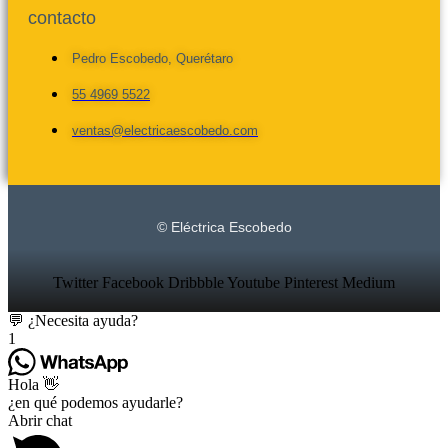
contacto
Pedro Escobedo, Querétaro
55 4969 5522
ventas@electricaescobedo.com
© Eléctrica Escobedo
Twitter
Facebook
Dribbble
Youtube
Pinterest
Medium
💬 ¿Necesita ayuda?
1
Hola 👋
¿en qué podemos ayudarle?
Abrir chat