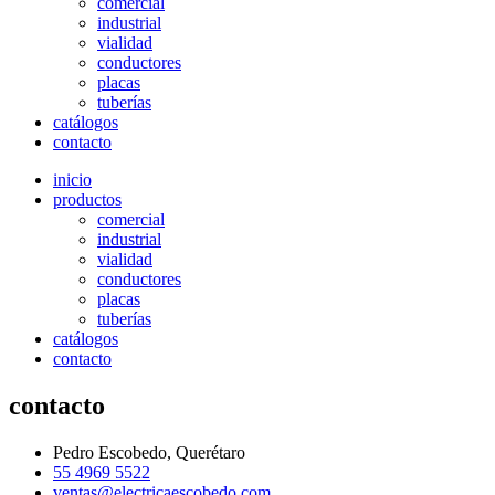
comercial
industrial
vialidad
conductores
placas
tuberías
catálogos
contacto
inicio
productos
comercial
industrial
vialidad
conductores
placas
tuberías
catálogos
contacto
contacto
Pedro Escobedo, Querétaro
55 4969 5522
ventas@electricaescobedo.com