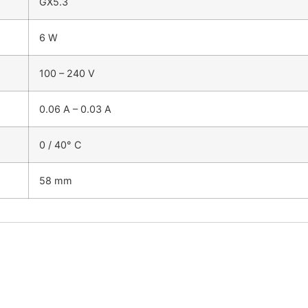
GX5.3
6 W
100 – 240 V
0.06 A – 0.03 A
0 / 40° C
58 mm