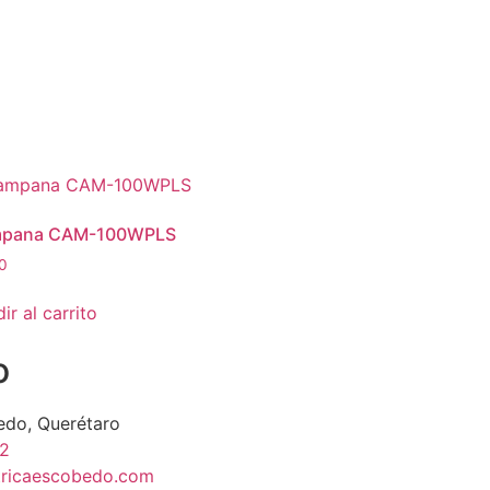
pana CAM-100WPLS
0
ir al carrito
o
edo, Querétaro
2
tricaescobedo.com