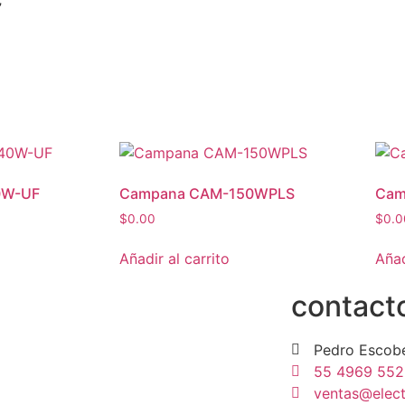
”
0W-UF
Campana CAM-150WPLS
Cam
$
0.00
$
0.0
Añadir al carrito
Añad
contact
Pedro Escob
55 4969 552
ventas@elec