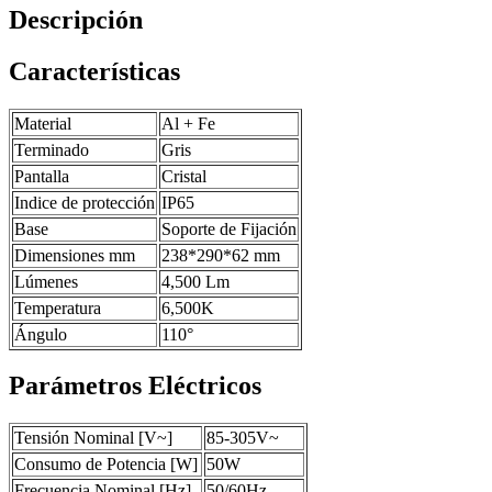
Descripción
Características
Material
Al + Fe
Terminado
Gris
Pantalla
Cristal
Indice de protección
IP65
Base
Soporte de Fijación
Dimensiones mm
238*290*62 mm
Lúmenes
4,500 Lm
Temperatura
6,500K
Ángulo
110°
Parámetros Eléctricos
Tensión Nominal [V~]
85-305V~
Consumo de Potencia [W]
50W
Frecuencia Nominal [Hz]
50/60Hz