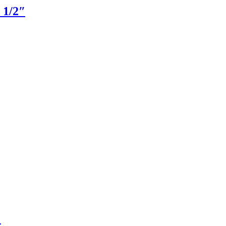
1/2″
″