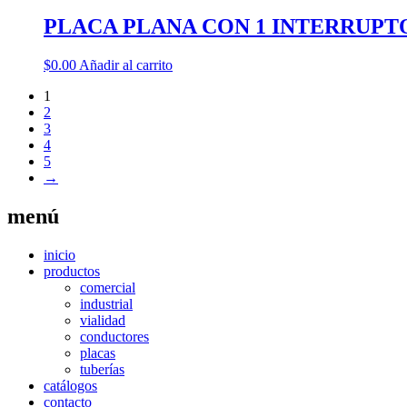
PLACA PLANA CON 1 INTERRUPT
$
0.00
Añadir al carrito
1
2
3
4
5
→
menú
inicio
productos
comercial
industrial
vialidad
conductores
placas
tuberías
catálogos
contacto