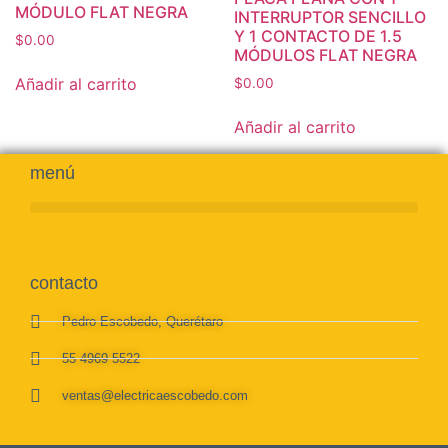
MÓDULO FLAT NEGRA
INTERRUPTOR SENCILLO
Y 1 CONTACTO DE 1.5
$
0.00
MÓDULOS FLAT NEGRA
Añadir al carrito
$
0.00
Añadir al carrito
menú
contacto
Pedro Escobedo, Querétaro
55 4969 5522
ventas@electricaescobedo.com