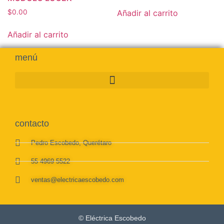
Añadir al carrito
$
0.00
Añadir al carrito
menú
contacto
Pedro Escobedo, Querétaro
55 4969 5522
ventas@electricaescobedo.com
© Eléctrica Escobedo