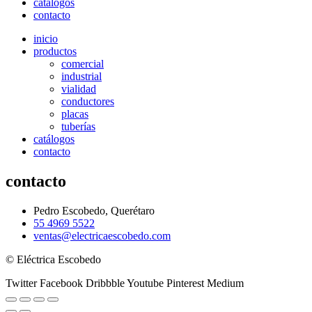
catálogos
contacto
inicio
productos
comercial
industrial
vialidad
conductores
placas
tuberías
catálogos
contacto
contacto
Pedro Escobedo, Querétaro
55 4969 5522
ventas@electricaescobedo.com
© Eléctrica Escobedo
Twitter
Facebook
Dribbble
Youtube
Pinterest
Medium